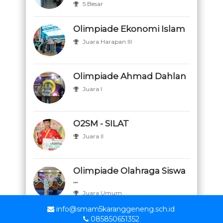
5 Besar
Olimpiade Ekonomi Islam
Juara Harapan III
Olimpiade Ahmad Dahlan
Juara I
O2SM - SILAT
Juara II
Olimpiade Olahraga Siswa
...
Juara Umum
info@smam5karanggeneng.sch.id
085850651352